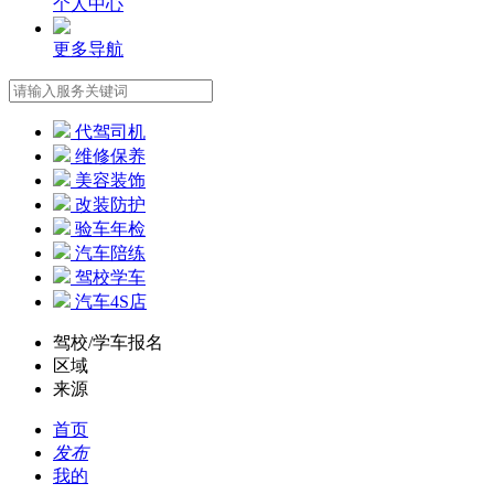
个人中心
更多导航
代驾司机
维修保养
美容装饰
改装防护
验车年检
汽车陪练
驾校学车
汽车4S店
驾校/学车报名
区域
来源
首页
发布
我的