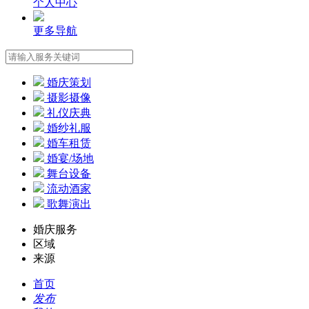
个人中心
更多导航
婚庆策划
摄影摄像
礼仪庆典
婚纱礼服
婚车租赁
婚宴/场地
舞台设备
流动酒家
歌舞演出
婚庆服务
区域
来源
首页
发布