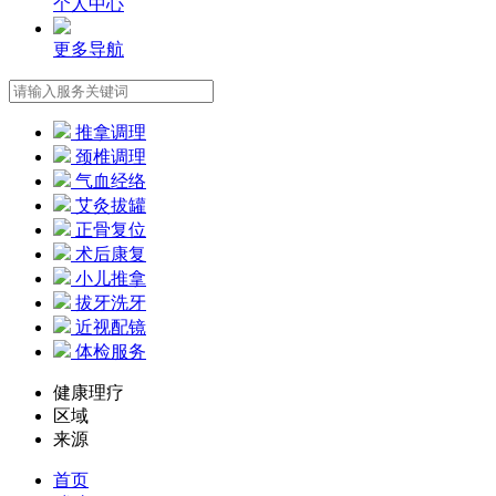
个人中心
更多导航
推拿调理
颈椎调理
气血经络
艾灸拔罐
正骨复位
术后康复
小儿推拿
拔牙洗牙
近视配镜
体检服务
健康理疗
区域
来源
首页