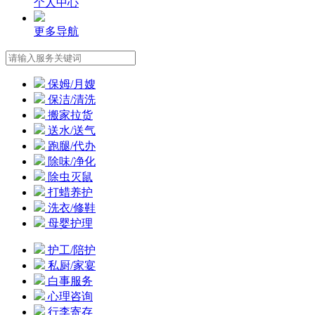
个人中心
更多导航
保姆/月嫂
保洁/清洗
搬家拉货
送水/送气
跑腿/代办
除味/净化
除虫灭鼠
打蜡养护
洗衣/修鞋
母婴护理
护工/陪护
私厨/家宴
白事服务
心理咨询
行李寄存