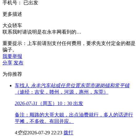
手
机
号：
已出发
更多描述
大众轿车
联系我时请说明是在永丰网看到的…
重要提示：上车前请别支付任何费用，要求先支付定金的都是
骗子。
我要举报
分享
发布
为你推荐
车找人
永丰汽车站或任意位置
东莞市谢岗镇和常平镇
（途经：吉安，赣州，河源，惠州，东莞）
2026-07-31
（周五）10：30 出发
备注：顺路的大哥大姐，出点油费就行，多人的话进行
平摊，不多收。有回并应。
4空位
2026-07-29 22:23
拨打