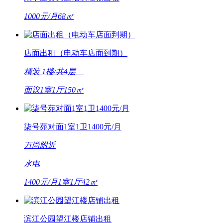
1000元/月
68㎡
店面出租（电动车店面到期）
精装
1楼/共4层
面议
1室1厅
150㎡
柒号苑对面1室1卫1400元/月
万尚附近
水电
1400元/月
1室1厅
42㎡
滨江公园望江楼店铺出租